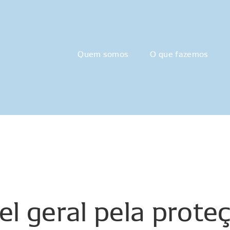
Quem somos
O que fazemos
el
geral
pela
prote