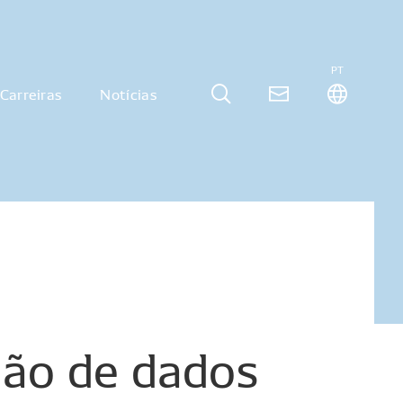
PT
Carreiras
Notícias
ção
de
dados