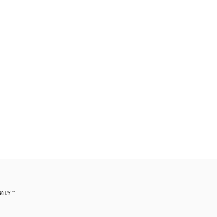
่อเรา