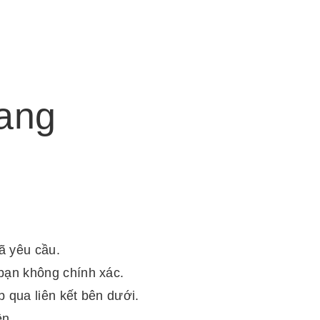
rang
đã yêu cầu.
bạn không chính xác.
 qua liên kết bên dưới.
ên.