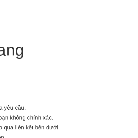
rang
đã yêu cầu.
bạn không chính xác.
 qua liên kết bên dưới.
ên.