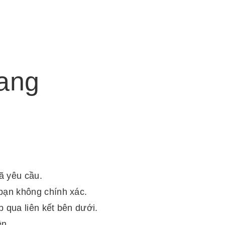
rang
đã yêu cầu.
bạn không chính xác.
 qua liên kết bên dưới.
ên.