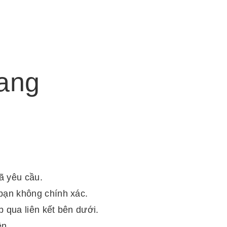
rang
đã yêu cầu.
bạn không chính xác.
 qua liên kết bên dưới.
ên.