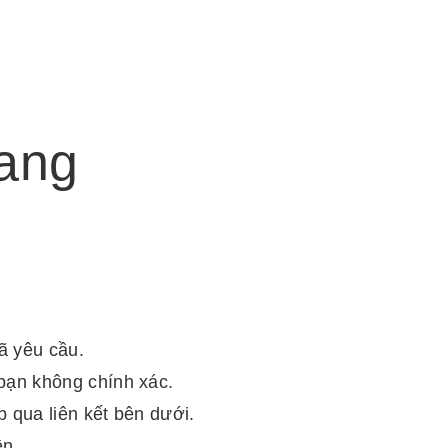
rang
đã yêu cầu.
bạn không chính xác.
 qua liên kết bên dưới.
ên.