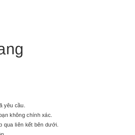
rang
đã yêu cầu.
bạn không chính xác.
 qua liên kết bên dưới.
ên.