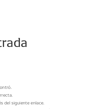
trada
ontró.
rrecta.
és del siguiente enlace.