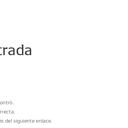
trada
ontró.
rrecta.
és del siguiente enlace.