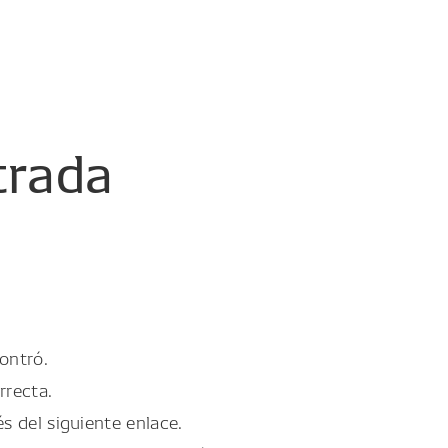
trada
ontró.
rrecta.
és del siguiente enlace.