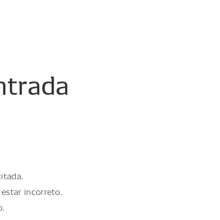
ntrada
itada.
estar incorreto.
o.