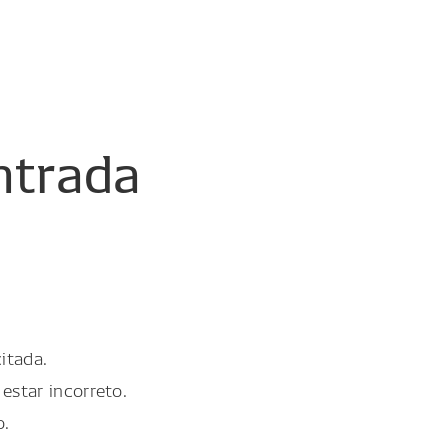
ntrada
itada.
estar incorreto.
o.