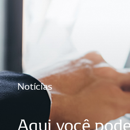
Notícias
Aqui
você
pod