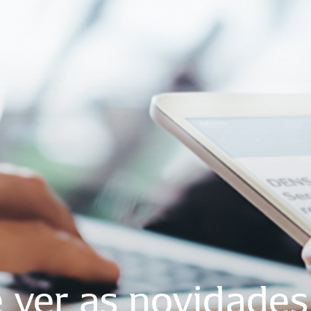
e
ver
as
novidades