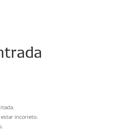
ntrada
itada.
estar incorreto.
o.