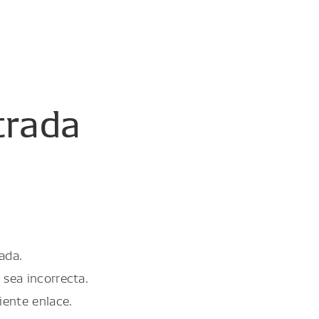
trada
ada.
 sea incorrecta.
iente enlace.