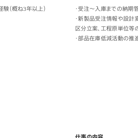
経験（概ね3年以上）
・受注～入庫までの納期管
・新製品受注情報や設計
区分立案、工程原単位等
・部品在庫低減活動の推
仕事の内容