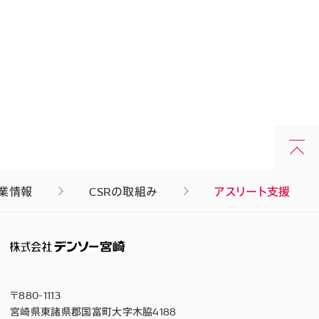
業情報
CSRの取組み
アスリート支援
〒880-1113
宮崎県東諸県郡国富町大字木脇4188