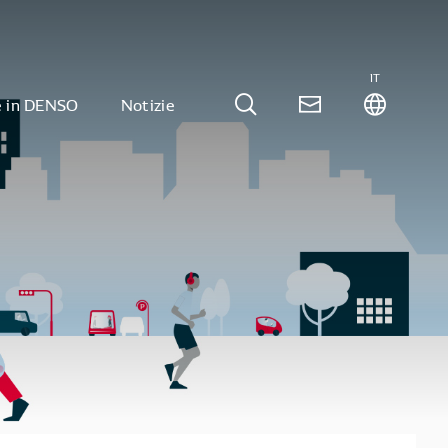
IT
e in DENSO
Notizie