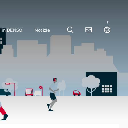
IT
e in DENSO
Notizie