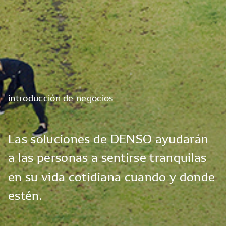
introducción
de
negocios
Las
soluciones
de
DENSO
ayudarán
a
las
personas
a
sentirse
tranquilas
en
su
vida
cotidiana
cuando
y
donde
estén.