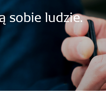
ą
sobie
ludzie.