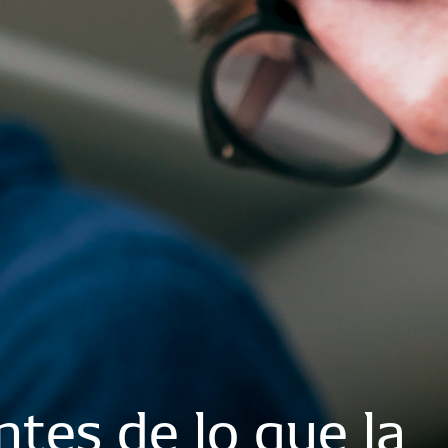
ntes
de
lo
que
la