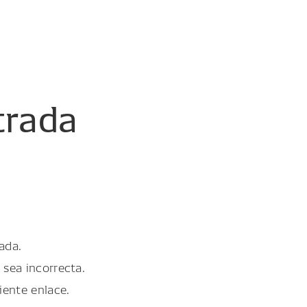
trada
ada.
 sea incorrecta.
iente enlace.