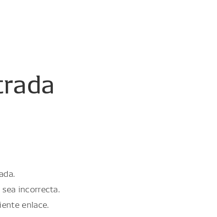
trada
ada.
 sea incorrecta.
iente enlace.