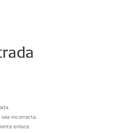
trada
ada.
 sea incorrecta.
iente enlace.