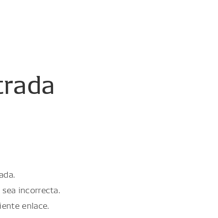
trada
ada.
 sea incorrecta.
iente enlace.