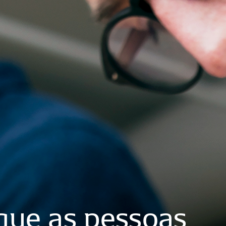
que
as
pessoas