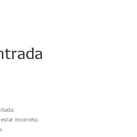
ntrada
itada.
estar incorreto.
o.