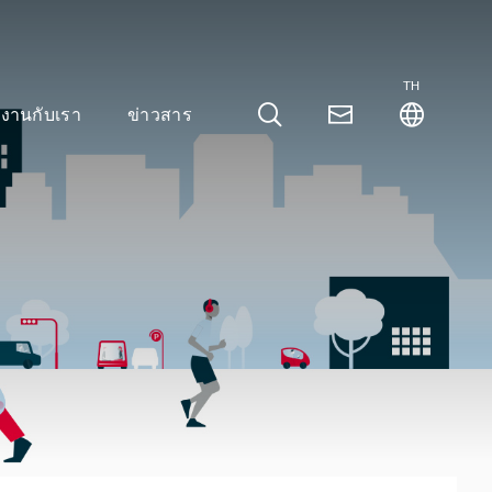
TH
มงานกับเรา
ข่าวสาร