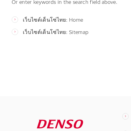
Or enter keywords in the search field above.
เว็บไซต์เด็นโซ่ไทย: Home
เว็บไซต์เด็นโซ่ไทย: Sitemap