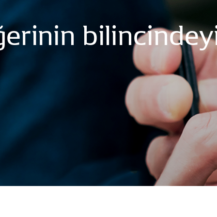
erinin
bilincindeyi