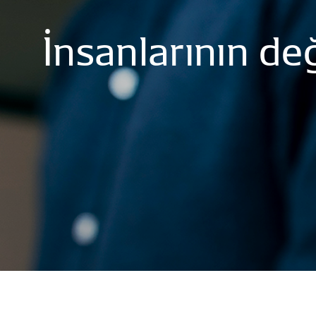
İnsanlarının
değ