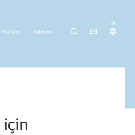
TR
Kariyer
Haberler
için