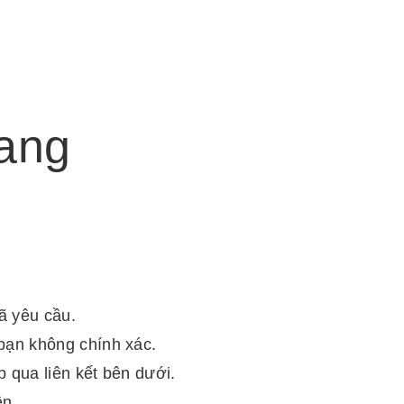
rang
đã yêu cầu.
bạn không chính xác.
 qua liên kết bên dưới.
ên.