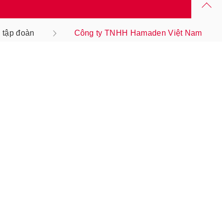
 tập đoàn
Công ty TNHH Hamaden Việt Nam
Chính sách cookie
Privacy Settings
Liên hệ
Sơ đồ website