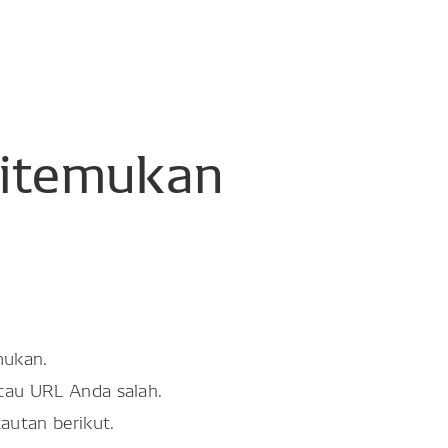
itemukan
mukan.
atau URL Anda salah.
tautan berikut.