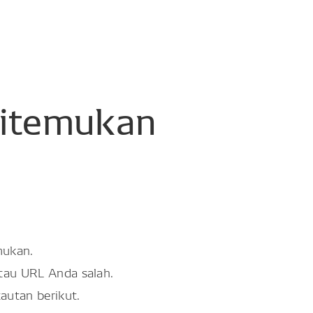
itemukan
mukan.
atau URL Anda salah.
tautan berikut.