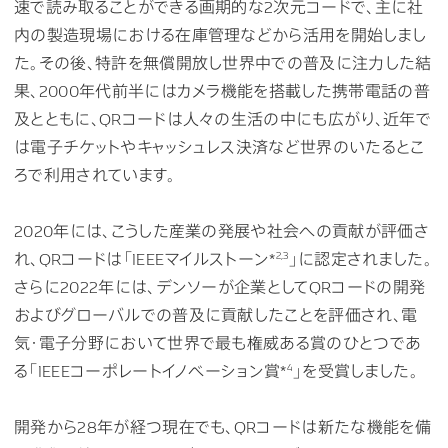
速で読み取ることができる画期的な2次元コードで、主に社
内の製造現場における在庫管理などから活用を開始しまし
た。その後、特許を無償開放し世界中での普及に注力した結
果、2000年代前半にはカメラ機能を搭載した携帯電話の普
及とともに、QRコードは人々の生活の中にも広がり、近年で
は電子チケットやキャッシュレス決済など世界のいたるとこ
ろで利用されています。
2020年には、こうした産業の発展や社会への貢献が評価さ
2,3
れ、QRコードは「IEEEマイルストーン*
」に認定されました。
さらに2022年には、デンソーが企業としてQRコードの開発
およびグローバルでの普及に貢献したことを評価され、電
気・電子分野において世界で最も権威ある賞のひとつであ
4
る「IEEEコーポレートイノベーション賞*
」を受賞しました。
開発から28年が経つ現在でも、QRコードは新たな機能を備