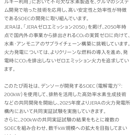
ルギー利用」において不可欠な水素製造を、クルマのシステ
ム開発で培った技術を応用し、高い安定性と効率性が特徴
であるSOECの開発に取り組んでいます。
JERAは、「JERAゼロエミッション2050」を掲げ、2050年時
点で国内外の事業から排出されるCO
の実質ゼロに向けて、
2
水素・アンモニアのサプライチェーン構築に挑戦しています。
火力発電については、よりクリーンな燃料の導入を進め、発
電時にCO
を排出しないゼロエミッション火力を追求してい
2
ます。
*2
このたび両社は、デンソーが開発するSOEC（電解電力
：
200kW）を使用して、排熱を活用した高効率水素生成技術
などの共同開発を開始し、2025年度よりJERAの火力発電所
構内において共同実証試験を実施していきます。
さらに、200kWの共同実証試験の結果をもとに複数の
SOECを組み合わせ、数千kW規模への拡大を目指してまい