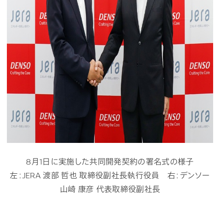
8月1日に実施した共同開発契約の署名式の様子
左：JERA 渡部 哲也 取締役副社長執行役員 右：デンソー
山崎 康彦 代表取締役副社長