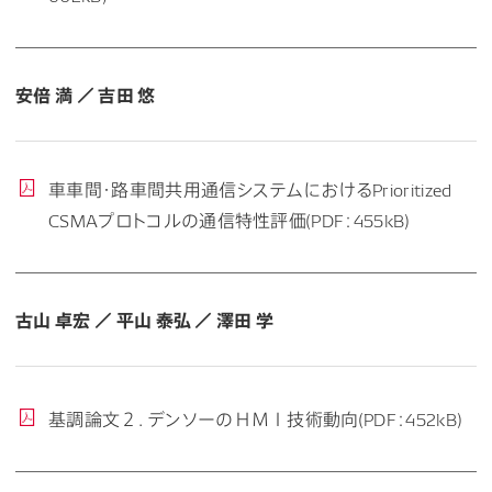
安倍 満 ／ 吉田 悠
車車間・路車間共用通信システムにおけるPrioritized
CSMAプロトコルの通信特性評価(PDF：455kB)
古山 卓宏 ／ 平山 泰弘 ／ 澤田 学
基調論文２．デンソーのＨＭＩ技術動向(PDF：452kB)