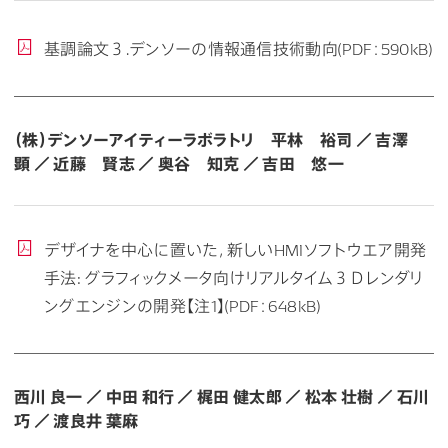
基調論文３.デンソーの情報通信技術動向(PDF：590kB)
（株）デンソーアイティーラボラトリ 平林 裕司 ／ 吉澤
顕 ／ 近藤 賢志 ／ 奥谷 知克 ／ 吉田 悠一
デザイナを中心に置いた，新しいHMIソフトウエア開発
手法: グラフィックメータ向けリアルタイム３Ｄレンダリ
ングエンジンの開発【注1】(PDF：648kB)
西川 良一 ／ 中田 和行 ／ 梶田 健太郎 ／ 松本 壮樹 ／ 石川
巧 ／ 渡良井 葉麻