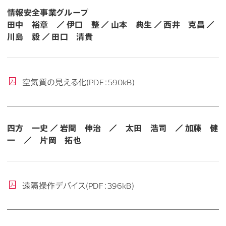
情報安全事業グループ
田中 裕章 ／ 伊口 整 ／ 山本 典生 ／ 西井 克昌 ／
川島 毅 ／ 田口 清貴
空気質の見える化(PDF：590kB)
四方 一史 ／ 岩間 伸治 ／ 太田 浩司 ／ 加藤 健
一 ／ 片岡 拓也
遠隔操作デバイス(PDF：396kB)