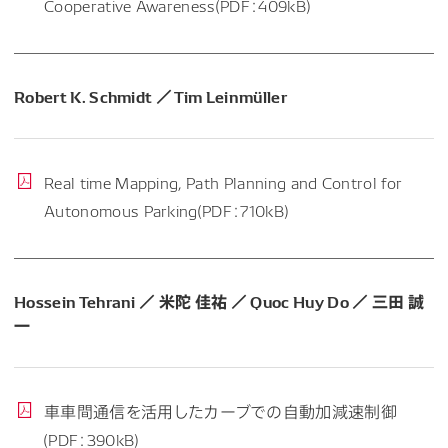
Cooperative Awareness(PDF：409kB)
Robert K. Schmidt ／ Tim Leinmüller
Real time Mapping, Path Planning and Control for
Autonomous Parking(PDF：710kB)
Hossein Tehrani ／ 米陀 佳祐 ／ Quoc Huy Do ／ 三田 誠
一
車車間通信を活用したカーブでの自動加減速制御
(PDF：390kB)