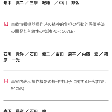
畑中 真二 ／ 三摩 紀雄 ／ 中川 邦弘
車載情報機器操作時の精神的負担の行動的評価手法
の開発と有効性の検討(PDF：567kB)
石川 貴洋 ／ 石田 健二 ／ 吉田 周平 ／ 内藤 宏 ／ 篠
原 一光
車室内表示操作機器の操作性因子に関する研究(PDF：
540kB)
森下 昌彦 ／ 石田 健二