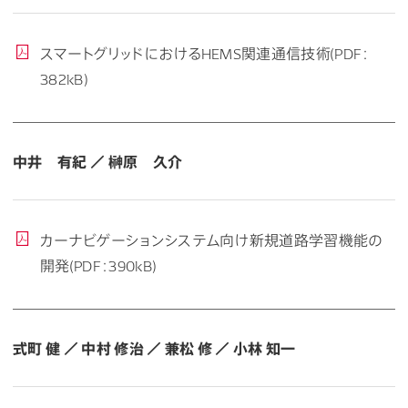
スマートグリッドにおけるHEMS関連通信技術(PDF：
382kB)
中井 有紀 ／ 榊原 久介
カーナビゲーションシステム向け新規道路学習機能の
開発(PDF：390kB)
式町 健 ／ 中村 修治 ／ 兼松 修 ／ 小林 知一