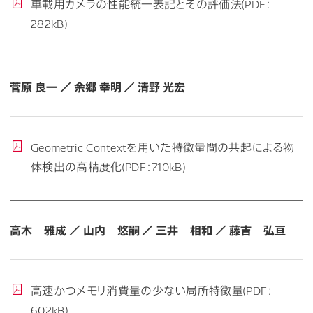
車載用カメラの性能統一表記とその評価法(PDF：
282kB)
菅原 良一 ／ 余郷 幸明 ／ 清野 光宏
Geometric Contextを用いた特徴量間の共起による物
体検出の高精度化(PDF：710kB)
高木 雅成 ／ 山内 悠嗣 ／ 三井 相和 ／ 藤吉 弘亘
高速かつメモリ消費量の少ない局所特徴量(PDF：
602kB)