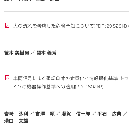
人の流れを考慮した危険予知について(PDF：29,528kB)
笹木 美樹男 ／ 関本 義秀
車両信号による運転負荷の定量化と情報提供基準・ドラ
イバの機器操作基準への適用(PDF：602kB)
岩崎 弘利 ／ 吉澤 顕 ／ 瀬賀 信一郎 ／ 平石 広典 ／
溝口 文雄