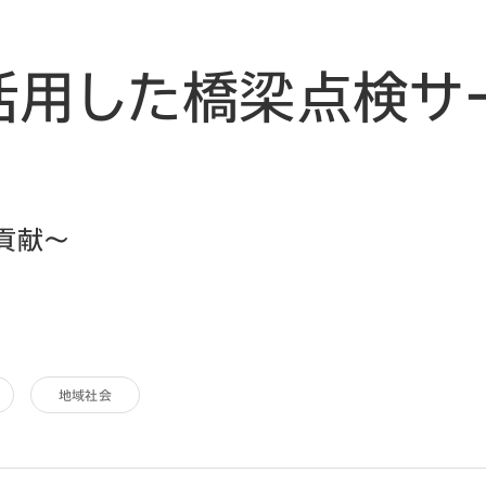
を活用した橋梁点検サ
貢献～
地域社会