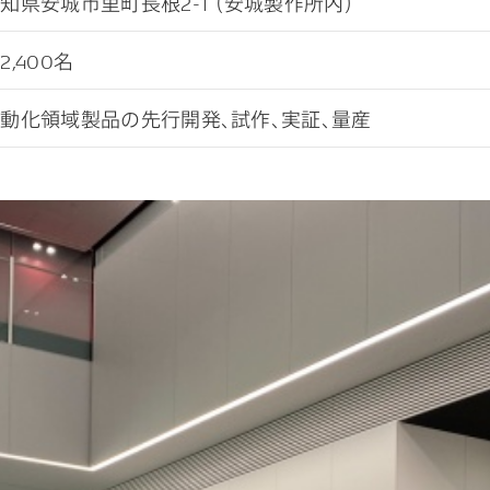
知県安城市里町長根2-1 （安城製作所内）
2,400名
動化領域製品の先行開発、試作、実証、量産