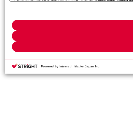
Cookies except for Strictly Necessary Cookies, please click "Reject Al
purpose, please click
"Privacy Settings"
. You can change your consent 
Powered by Internet Initiative Japan Inc.