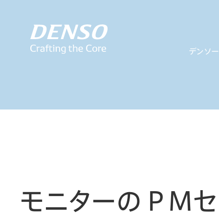
デンソ
モニターのＰＭセ